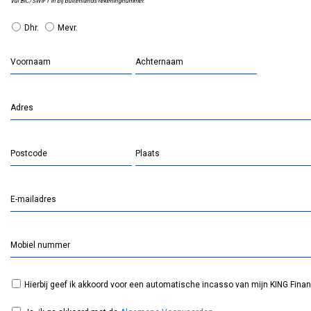
Vul BIC/SWIFT in bij buitenlands rekeningnummer.
Dhr.
Mevr.
Voornaam
Achternaam
Adres
Postcode
Plaats
E-mailadres
Mobiel nummer
Hierbij geef ik akkoord voor een automatische incasso van mijn KING Fina